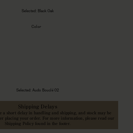
までスタッキング可能、
Co Chair Trolley
使用時は最大15
脚までスタッキングできます
Selected:
Black Oak
Color
Selected:
Audo Bouclé 02
Shipping Delays
 a short delay in handling and shipping, and stock may be
ter placing your order. For more information, please read our
Shipping Policy found in the footer.