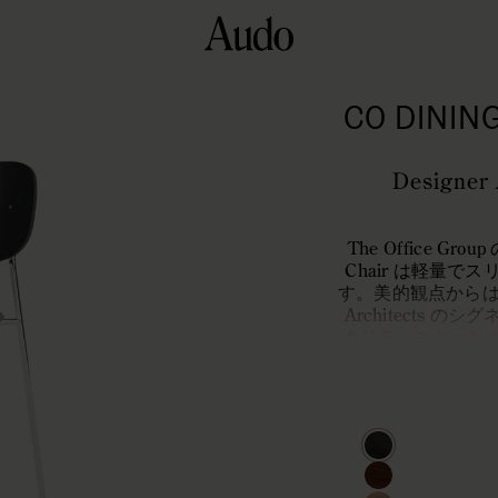
CO DININ
Designer
The Office 
Chair は軽量
す。美的観点からは
Architects
タリティのシーン
構造と多彩な素材
ョンから選ぶことで、C
カスタマイズでき
プロポーションは
背もたれの設計も