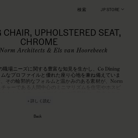
検索
JP STORE
G CHAIR, UPHOLSTERED SEAT,
CHROME
Norm Architects & Els van Hoorebeeck
Group の職場ニーズに関する豊富な知見を生かし、Co Dining
でスリムなプロファイルと優れた座り心地を兼ね備えていま
、その輪郭的なフォルムと温かみのある素材が、Norm
 のシグネチャーである人間中心のミニマリズムを住宅やホスピ
にもたらします。このデザインの汎用性は、熟考された
の選択肢の賜物です。豊富なベニヤ仕上げと張地オプシ
+ 詳しく読む
o Dining Chair は望む表情と体験に合わせて容易に
ます。幅広のベニヤ製バックレストが特徴で、チェアの
Back
動きの自由度を確保し、最大限の快適さを提供します。
快適性を最優先に考え、卓越したサポートが得られる位
置と角度に設定されています。