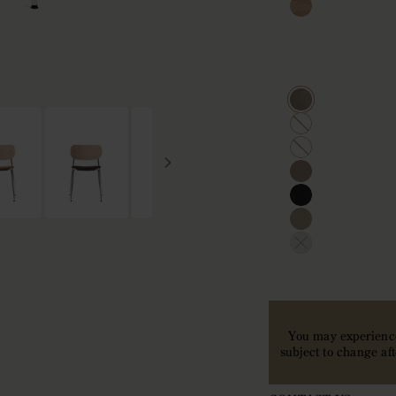
床置きで最大4脚
Sierra
0441
You may experience
subject to change af