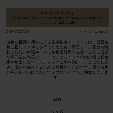
く
Longer delivery
Please note, this item as a longer delivery time. Expected
ship date: 02.04.2026
CONTACT US
SKU 71187-000740
植物の世話を簡単にする含水給水スティックは、観葉植
物に正しく水やりを行うための賢い装置です。家から離
れての短い休暇や、単に植物愛好家を支援するのに最適
な多孔質の陶器のロッドは、ゆっくりと植物の根に直接
水を放出します。スティックに水を満たし、土に差し込
み、魔法を働かせるために放置するだけです。異なる水
分補給レベルに合わせて 2 つのサイズをご用意していま
す。
材質
サイズ