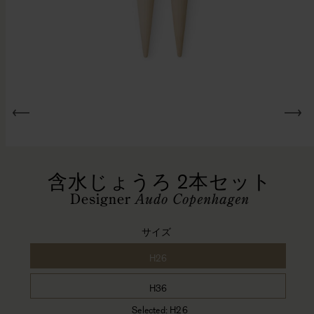
モ
ー
含水じょうろ 2本セット
ダ
ル
Designer
Audo Copenhagen
で
メ
サイズ
デ
ィ
H26
ア
(1)
H36
を
開
Selected:
H26