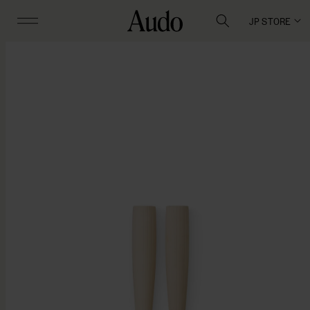
JP STORE
商品情
報にス
キップ