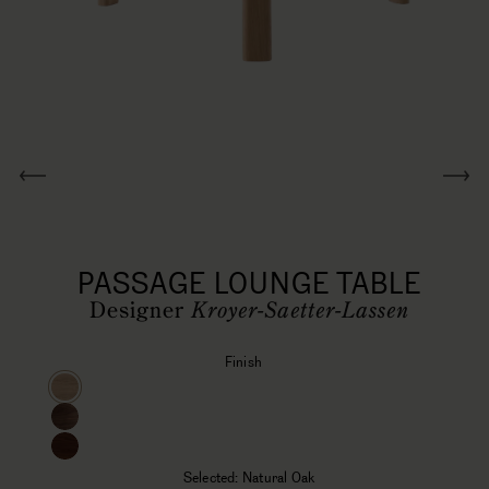
モ
ー
PASSAGE LOUNGE TABLE
ダ
ル
Designer
Kroyer-Saetter-Lassen
で
メ
Finish
デ
ィ
ア
(1)
を
Selected:
Natural Oak
開