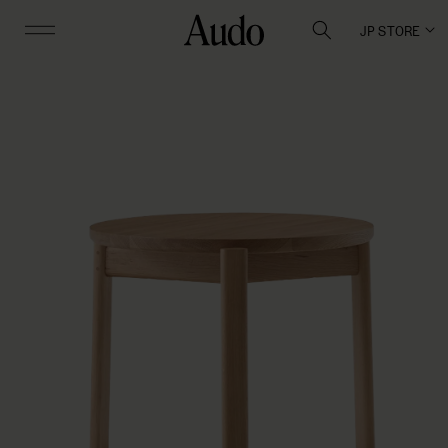
JP STORE
商品情
報にス
キップ